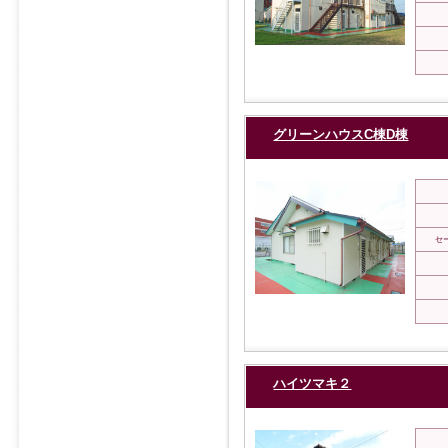
グリーンハウスC棟D棟
セ
ハイツマキ２