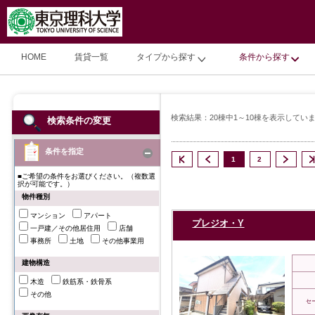
HOME
賃貸一覧
タイプから探す
条件から探す
検索結果：20棟中1～10棟を表示してい
検索条件の変更
条件を指定
1
2
■ご希望の条件をお選びください。（複数選
択が可能です。）
物件種別
マンション
アパート
プレジオ・Y
一戸建／その他居住用
店舗
事務所
土地
その他事業用
建物構造
木造
鉄筋系・鉄骨系
その他
セ