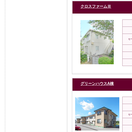
クロスファームⅢ
セ
グリーンハウスA棟
セ