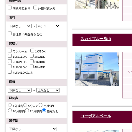
画像有無
間取り図あり
外観写真あり
賃料
～
管理費／共益費を含む
スカイブルー流山
間取り
ワンルーム
1K/1DK
1LK/1LDK
2K/2DK
2LK/2LDK
3K/3DK
3LK/3LDK
4K/4DK
セ
4LK/4LDK以上
面積
～
駅徒歩
1分以内
5分以内
7分以内
10分以内
15分以内
指定なし
コーポアルベール
築年数