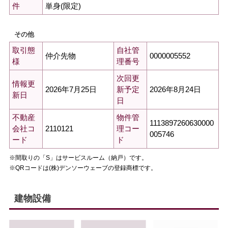
単身(限定)
件
その他
取引態
自社管
仲介先物
0000005552
様
理番号
次回更
情報更
2026年7月25日
2026年8月24日
新予定
新日
日
不動産
物件管
1113897260630000
2110121
会社コ
理コー
005746
ード
ド
※間取りの「S」はサービスルーム（納戸）です。
※QRコードは(株)デンソーウェーブの登録商標です。
建物設備