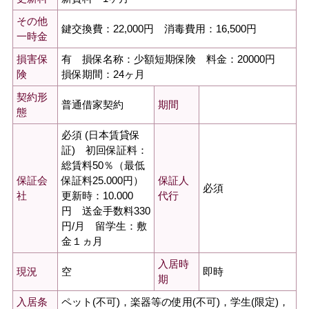
その他
鍵交換費：22,000円 消毒費用：16,500円
一時金
有 損保名称：少額短期保険 料金：20000円
損害保
損保期間：24ヶ月
険
契約形
普通借家契約
期間
態
必須 (日本賃貸保
証) 初回保証料：
総賃料50％（最低
保証料25.000円）
保証会
保証人
必須
更新時：10.000
社
代行
円 送金手数料330
円/月 留学生：敷
金１ヵ月
入居時
空
即時
現況
期
ペット(不可)，楽器等の使用(不可)，学生(限定)，
入居条