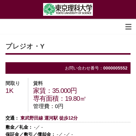
プレジオ・Y
お問い合わせ番号：
0000005552
間取り
賃料
1K
家賃：35.000円
専有面積：19.80㎡
管理費：0円
交通：
東武野田線 運河駅 徒歩12分
敷金／礼金：
-／ -
保証金／敷引／償却金：
-／ -／ -