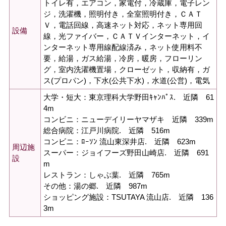
トイレ有，エアコン，家電付，冷蔵庫，電子レン
ジ，洗濯機，照明付き，全室照明付き，ＣＡＴ
Ｖ，電話回線，高速ネット対応，ネット専用回
設備
線，光ファイバー，ＣＡＴＶインターネット，イ
ンターネット専用線配線済み，ネット使用料不
要，給湯，ガス給湯，冷房，暖房，フローリン
グ，室内洗濯機置場，クローゼット，収納有，ガ
ス(プロパン)，下水(公共下水)，水道(公営)，電気
大学・短大：東京理科大学野田ｷｬﾝﾊﾟｽ. 近隣 61
4m
コンビニ：ニューデイリーヤマザキ 近隣 339m
総合病院：江戸川病院. 近隣 516m
コンビニ：ﾛｰｿﾝ 流山東深井店. 近隣 623m
周辺施
スーパー：ジョイフーズ野田山崎店. 近隣 691
設
m
レストラン：しゃぶ葉. 近隣 765m
その他：湯の郷. 近隣 987m
ショッピング施設：TSUTAYA 流山店. 近隣 136
3m