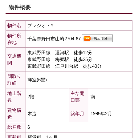
物件概要
プレジオ・Y
物件名
物件所
千葉県野田市山崎2704-67
在地
東武野田線 運河駅 徒歩12分
交通機
東武野田線 梅郷駅 徒歩25分
関
東武野田線 江戸川台駅 徒歩40分
間取り
洋室(6畳)
詳細
地上階
主な開
2階
南
数
口部
建物構
木造
1995年2月
築年月
造
6
総戸数
新賃料 1ヶ月
更新料