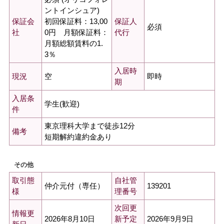
ントインシュア)
初回保証料：13,00
保証会
保証人
必須
0円 月額保証料：
社
代行
月額総額賃料の1.
3％
入居時
空
即時
現況
期
入居条
学生(歓迎)
件
東京理科大学まで徒歩12分
備考
短期解約違約金あり
その他
取引態
自社管
仲介元付（専任）
139201
様
理番号
次回更
情報更
2026年8月10日
2026年9月9日
新予定