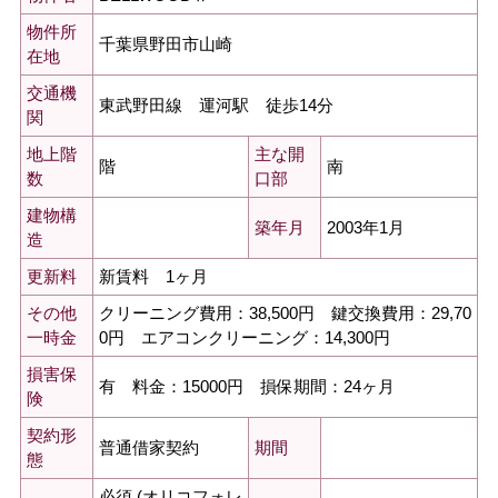
物件所
千葉県野田市山崎
在地
交通機
東武野田線 運河駅 徒歩14分
関
地上階
主な開
階
南
数
口部
建物構
2003年1月
築年月
造
新賃料 1ヶ月
更新料
クリーニング費用：38,500円 鍵交換費用：29,70
その他
0円 エアコンクリーニング：14,300円
一時金
損害保
有 料金：15000円 損保期間：24ヶ月
険
契約形
普通借家契約
期間
態
必須 (オリコフォレ